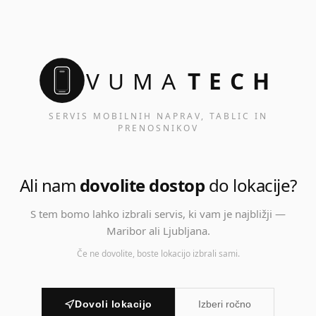
VUMA
TECH
SERVIS MOBILNIH NAPRAV, TABLIC IN
PRENOSNIKOV
Ali nam
dovolite dostop
do lokacije?
S tem bomo lahko izbrali servis, ki vam je najbližji —
Maribor ali Ljubljana.
Če ne dovolite, boste lokacijo izbrali sami.
Dovoli lokacijo
Izberi ročno