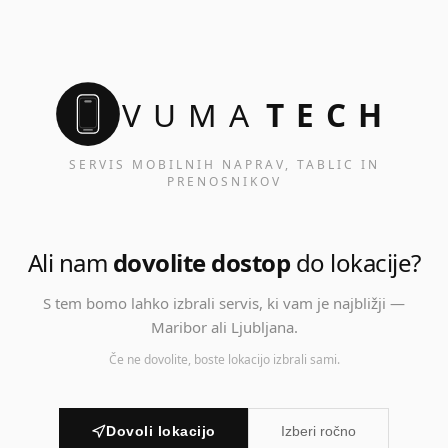
VUMA
TECH
SERVIS MOBILNIH NAPRAV, TABLIC IN
PRENOSNIKOV
Ali nam
dovolite dostop
do lokacije?
S tem bomo lahko izbrali servis, ki vam je najbližji —
Maribor ali Ljubljana.
Če ne dovolite, boste lokacijo izbrali sami.
Dovoli lokacijo
Izberi ročno