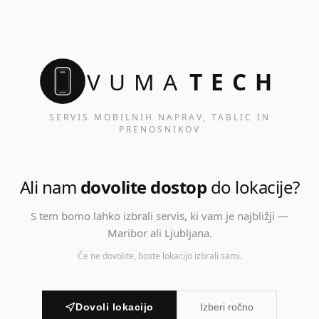
VUMA
TECH
SERVIS MOBILNIH NAPRAV, TABLIC IN
PRENOSNIKOV
Ali nam
dovolite dostop
do lokacije?
S tem bomo lahko izbrali servis, ki vam je najbližji —
Maribor ali Ljubljana.
Če ne dovolite, boste lokacijo izbrali sami.
Dovoli lokacijo
Izberi ročno