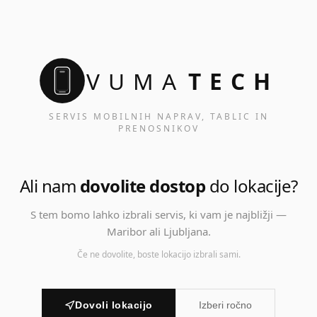
VUMA
TECH
SERVIS MOBILNIH NAPRAV, TABLIC IN
PRENOSNIKOV
Ali nam
dovolite dostop
do lokacije?
S tem bomo lahko izbrali servis, ki vam je najbližji —
Maribor ali Ljubljana.
Če ne dovolite, boste lokacijo izbrali sami.
Dovoli lokacijo
Izberi ročno