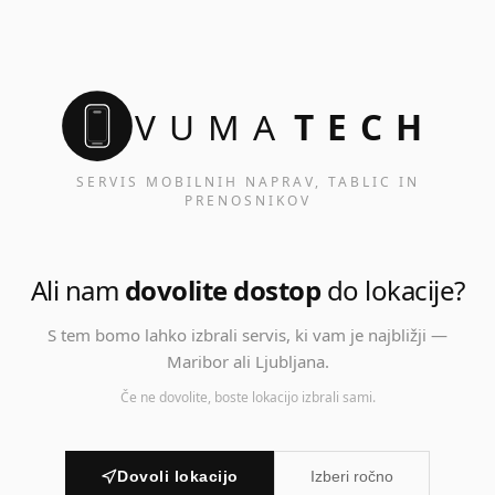
VUMA
TECH
SERVIS MOBILNIH NAPRAV, TABLIC IN
PRENOSNIKOV
Ali nam
dovolite dostop
do lokacije?
S tem bomo lahko izbrali servis, ki vam je najbližji —
Maribor ali Ljubljana.
Če ne dovolite, boste lokacijo izbrali sami.
Dovoli lokacijo
Izberi ročno