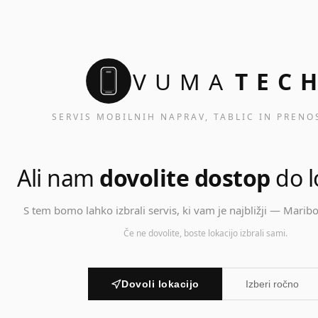
VUMA
TEC
SERVIS MOBILNIH NAPRAV, TABLIC IN PRENO
Ali nam
dovolite dostop
do l
S tem bomo lahko izbrali servis, ki vam je najbližji — Maribor
Če ne dovolite, boste lokacijo izbrali sami.
Dovoli lokacijo
Izberi ročno