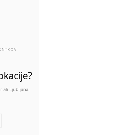
H
SNIKOV
okacije?
 ali Ljubljana.