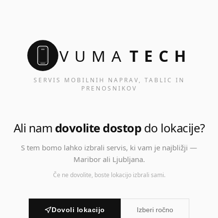
VUMA
TECH
SERVIS MOBILNIH NAPRAV, TABLIC IN
PRENOSNIKOV
Ali nam
dovolite dostop
do lokacije?
S tem bomo lahko izbrali servis, ki vam je najbližji —
Maribor ali Ljubljana.
Če ne dovolite, boste lokacijo izbrali sami.
Dovoli lokacijo
Izberi ročno