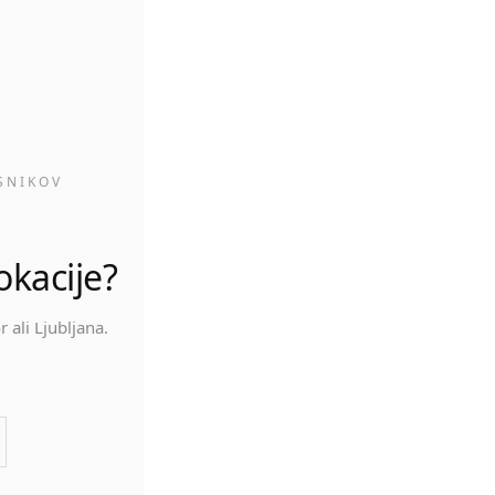
H
SNIKOV
okacije?
 ali Ljubljana.