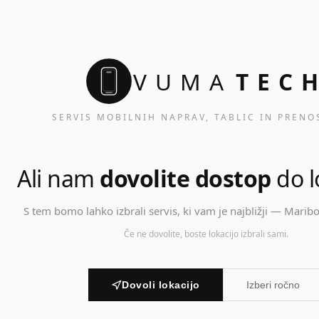
VUMA
TEC
SERVIS MOBILNIH NAPRAV, TABLIC IN PRENO
Ali nam
dovolite dostop
do l
S tem bomo lahko izbrali servis, ki vam je najbližji — Maribor
Če ne dovolite, boste lokacijo izbrali sami.
Dovoli lokacijo
Izberi ročno