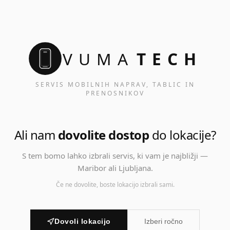
VUMA
TECH
SERVIS MOBILNIH NAPRAV, TABLIC IN
PRENOSNIKOV
Ali nam
dovolite dostop
do lokacije?
S tem bomo lahko izbrali servis, ki vam je najbližji —
Maribor ali Ljubljana.
Če ne dovolite, boste lokacijo izbrali sami.
Dovoli lokacijo
Izberi ročno