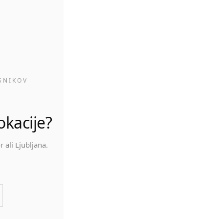
H
SNIKOV
okacije?
 ali Ljubljana.