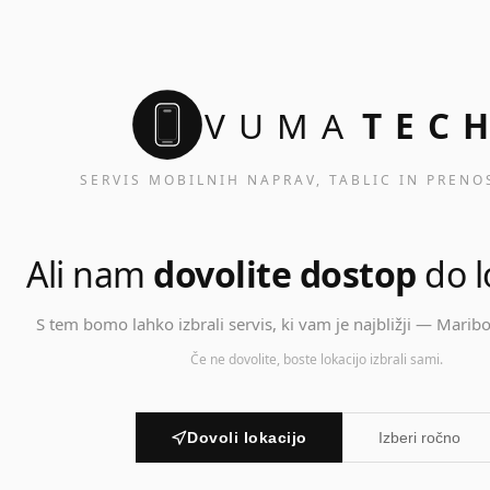
VUMA
TEC
SERVIS MOBILNIH NAPRAV, TABLIC IN PRENO
Ali nam
dovolite dostop
do l
S tem bomo lahko izbrali servis, ki vam je najbližji — Maribor
Če ne dovolite, boste lokacijo izbrali sami.
Dovoli lokacijo
Izberi ročno